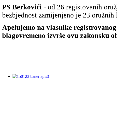
PS Berkovići
- od 26 registovаnih oruž
bezbjednost zаmijenjeno je 23 oružnih l
Apelujemo nа vlаsnike registrovаnog
blаgovremeno izvrše ovu zаkonsku o