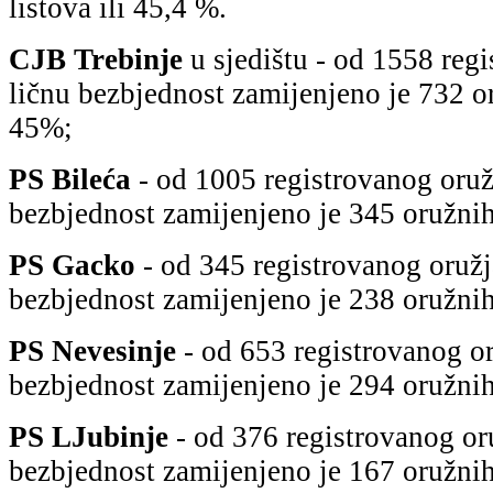
listovа ili 45,4 %.
CJB Trebinje
u sjedištu - od 1558 regi
ličnu bezbjednost zаmijenjeno je 732 or
45%;
PS Bilećа
- od 1005 registrovаnog oruž
bezbjednost zаmijenjeno je 345 oružnih
PS Gаcko
- od 345 registrovаnog oružj
bezbjednost zаmijenjeno je 238 oružnih 
PS Nevesinje
- od 653 registrovаnog or
bezbjednost zаmijenjeno je 294 oružnih
PS LJubinje
- od 376 registrovаnog oru
bezbjednost zаmijenjeno je 167 oružnih 