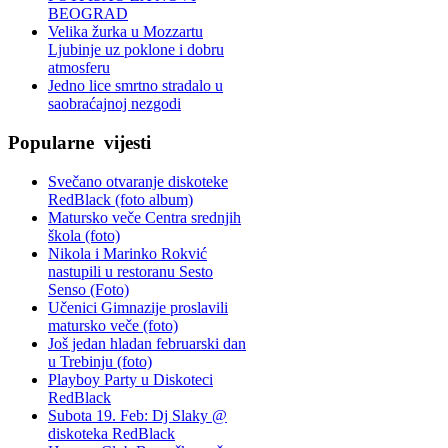
BEOGRAD
Velika žurka u Mozzartu
Ljubinje uz poklone i dobru
atmosferu
Jedno lice smrtno stradalo u
saobraćajnoj nezgodi
Popularne
vijesti
Svečano otvaranje diskoteke
RedBlack (foto album)
Matursko veče Centra srednjih
škola (foto)
Nikola i Marinko Rokvić
nastupili u restoranu Sesto
Senso (Foto)
Učenici Gimnazije proslavili
matursko veče (foto)
Još jedan hladan februarski dan
u Trebinju (foto)
Playboy Party u Diskoteci
RedBlack
Subota 19. Feb: Dj Slaky @
diskoteka RedBlack