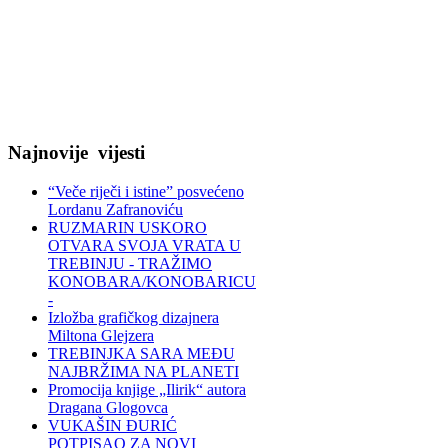
Najnovije
vijesti
“Veče riječi i istine” posvećeno
Lordanu Zafranoviću
RUZMARIN USKORO
OTVARA SVOJA VRATA U
TREBINJU - TRAŽIMO
KONOBARA/KONOBARICU
-
Izložba grafičkog dizajnera
Miltona Glejzera
TREBINЈKA SARA MEĐU
NAJBRŽIMA NA PLANETI
Promocija knjige „Ilirik“ autora
Dragana Glogovca
VUKAŠIN ĐURIĆ
POTPISAO ZA NOVI