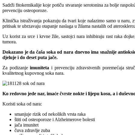
Sadrži fitokemikalije koje potiču stvaranje serotonina za bolje raspol
prevenciju osteoporoze.
Klinička istraživanja pokazuju da tvari koje nalazimo samo u naru, zv
pritisak te ubrzavaju otapanje naslaga u žilama nastalih od aterosklero
Uz korist za srce i krvne žile, sastojci nara inhibiraju rast raka doj
tumora.
Dokazano je da čaša soka od nara dnevno ima snažnije antioksida
djeluje i do deset puta jače.
Za podizanje
imuniteta
i prevenciju zdravstvenih poremećaja struč
kvalitetnog kupovnog soka nara.
Ko redovno jede nar, imaće čvrste nokte i lijepu kosu, a i duševn
Koristi soka od nara:
smanjuje rizik od nekolikih vrsta raka
štiti od osteoporoze i Alzheimerove bolesti
jača imunitet
čuva zdravlje zuba