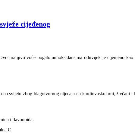
 svježe cijeđenog
Ovo hranjivo voće bogato antioksidansima oduvijek je cijenjeno kao
a na svijetu zbog blagotvornog utjecaja na kardiovaskularni, živčani i 
anina i flavonoida.
mina C