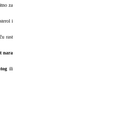
itno za
terol i
ču rast
t nara
utog
ili