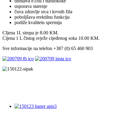
uništava e.coli i stafilokoke
usporava starenje
čuva zdravlje srca i krvnih žila
poboljšava erektilnu funkciju
podiže kvalitetu spermija
CIjena 1L sirupa je 8.00 KM.
Cijena 1 L čistog svježe cijeđenog soka 10.00 KM.
Sve informacije na telefon +387 (0) 65 460 903