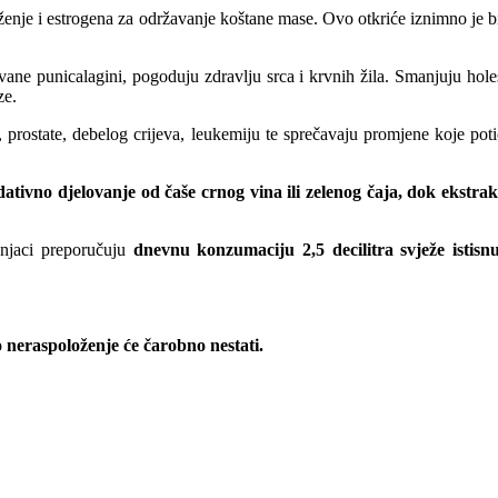
oženje i estrogena za održavanje koštane mase. Ovo otkriće iznimno je b
ane punicalagini, pogoduju zdravlju srca i krvnih žila. Smanjuju holes
ze.
ke, prostate, debelog crijeva, leukemiju te sprečavaju promjene koje poti
tivno djelovanje od čaše crnog vina ili zelenog čaja, dok ekstrak
njaci preporučuju
dnevnu konzumaciju 2,5 decilitra svježe istisn
o neraspoloženje će čarobno nestati.