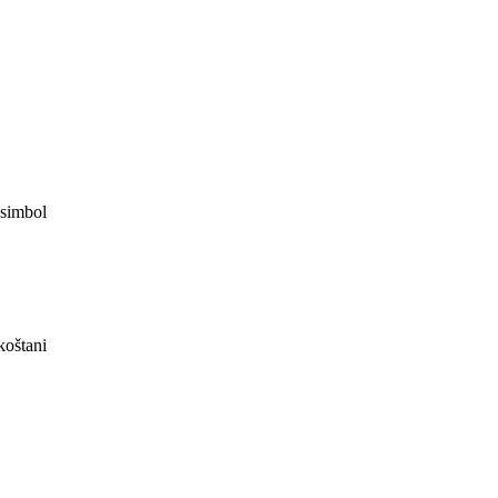
 simbol
koštani