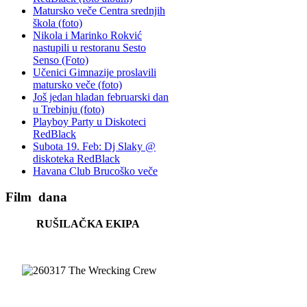
Matursko veče Centra srednjih
škola (foto)
Nikola i Marinko Rokvić
nastupili u restoranu Sesto
Senso (Foto)
Učenici Gimnazije proslavili
matursko veče (foto)
Još jedan hladan februarski dan
u Trebinju (foto)
Playboy Party u Diskoteci
RedBlack
Subota 19. Feb: Dj Slaky @
diskoteka RedBlack
Havana Club Brucoško veče
Film
dana
RUŠILAČKA EKIPA