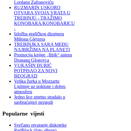
Lordanu Zafranoviću
RUZMARIN USKORO
OTVARA SVOJA VRATA U
TREBINJU - TRAŽIMO
KONOBARA/KONOBARICU
-
Izložba grafičkog dizajnera
Miltona Glejzera
TREBINЈKA SARA MEĐU
NAJBRŽIMA NA PLANETI
Promocija knjige „Ilirik“ autora
Dragana Glogovca
VUKAŠIN ĐURIĆ
POTPISAO ZA NOVI
BEOGRAD
Velika žurka u Mozzartu
Ljubinje uz poklone i dobru
atmosferu
Jedno lice smrtno stradalo u
saobraćajnoj nezgodi
Popularne
vijesti
Svečano otvaranje diskoteke
RedBlack (foto album)