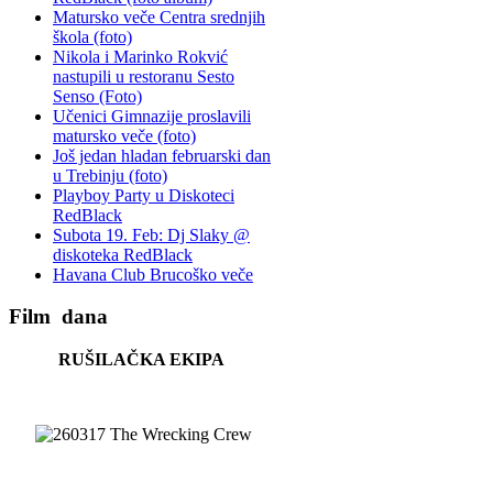
Matursko veče Centra srednjih
škola (foto)
Nikola i Marinko Rokvić
nastupili u restoranu Sesto
Senso (Foto)
Učenici Gimnazije proslavili
matursko veče (foto)
Još jedan hladan februarski dan
u Trebinju (foto)
Playboy Party u Diskoteci
RedBlack
Subota 19. Feb: Dj Slaky @
diskoteka RedBlack
Havana Club Brucoško veče
Film
dana
RUŠILAČKA EKIPA