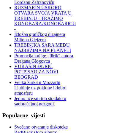
Lordanu Zafranoviću
RUZMARIN USKORO
OTVARA SVOJA VRATA U
TREBINJU - TRAŽIMO
KONOBARA/KONOBARICU
-
Izložba grafičkog dizajnera
Miltona Glejzera
TREBINЈKA SARA MEĐU
NAJBRŽIMA NA PLANETI
Promocija knjige „Ilirik“ autora
Dragana Glogovca
VUKAŠIN ĐURIĆ
POTPISAO ZA NOVI
BEOGRAD
Velika žurka u Mozzartu
Ljubinje uz poklone i dobru
atmosferu
Jedno lice smrtno stradalo u
saobraćajnoj nezgodi
Popularne
vijesti
Svečano otvaranje diskoteke
RedBlack (foto album)