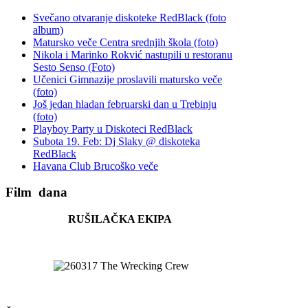
Svečano otvaranje diskoteke RedBlack (foto
album)
Matursko veče Centra srednjih škola (foto)
Nikola i Marinko Rokvić nastupili u restoranu
Sesto Senso (Foto)
Učenici Gimnazije proslavili matursko veče
(foto)
Još jedan hladan februarski dan u Trebinju
(foto)
Playboy Party u Diskoteci RedBlack
Subota 19. Feb: Dj Slaky @ diskoteka
RedBlack
Havana Club Brucoško veče
Film
dana
RUŠILAČKA EKIPA