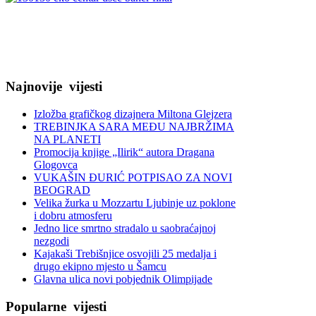
Najnovije
vijesti
Izložba grafičkog dizajnera Miltona Glejzera
TREBINЈKA SARA MEĐU NAJBRŽIMA
NA PLANETI
Promocija knjige „Ilirik“ autora Dragana
Glogovca
VUKAŠIN ĐURIĆ POTPISAO ZA NOVI
BEOGRAD
Velika žurka u Mozzartu Ljubinje uz poklone
i dobru atmosferu
Jedno lice smrtno stradalo u saobraćajnoj
nezgodi
Kajakaši Trebišnjice osvojili 25 medalja i
drugo ekipno mjesto u Šamcu
Glavna ulica novi pobjednik Olimpijade
Popularne
vijesti