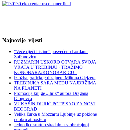
Najnovije
vijesti
“Veče riječi i istine” posvećeno Lordanu
Zafranoviću
RUZMARIN USKORO OTVARA SVOJA
VRATA U TREBINJU - TRAŽIMO
KONOBARA/KONOBARICU -
Izložba grafičkog dizajnera Miltona Glejzera
TREBINЈKA SARA MEĐU NAJBRŽIMA
NA PLANETI
Promocija knjige „Ilirik“ autora Dragana
Glogovca
VUKAŠIN ĐURIĆ POTPISAO ZA NOVI
BEOGRAD
Velika žurka u Mozzartu Ljubinje uz poklone
i dobru atmosferu
Jedno lice smrtno stradalo u saobraćajnoj
nezgodi