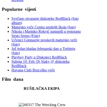
Popularne
vijesti
Svečano otvaranje diskoteke RedBlack (foto
album)
Matursko veče Centra srednjih škola (foto)
Nikola i Marinko Rokvić nastupili u restoranu
Sesto Senso (Foto)
Učenici Gimnazije proslavili matursko veče
(foto)
Još jedan hladan februarski dan u Trebinju
(foto)
Playboy Party u Diskoteci RedBlack
Subota 19. Feb: Dj Slaky @ diskoteka
RedBlack
Havana Club Brucoško veče
Film
dana
RUŠILAČKA EKIPA