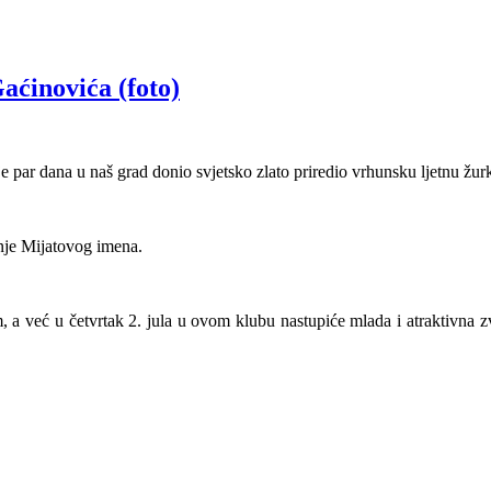
ćinovića (foto)
je par dana u naš grad donio svjetsko zlato priredio vrhunsku ljetnu žur
anje Mijatovog imena.
već u četvrtak 2. jula u ovom klubu nastupiće mlada i atraktivna z