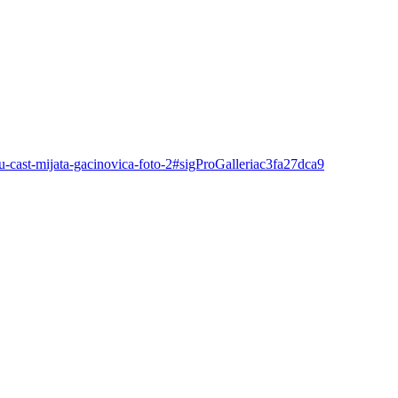
u-cast-mijata-gacinovica-foto-2#sigProGalleriac3fa27dca9