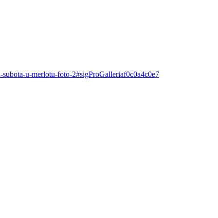
a-subota-u-merlotu-foto-2#sigProGalleriaf0c0a4c0e7