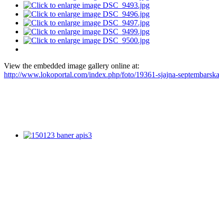
View the embedded image gallery online at:
http://www.lokoportal.com/index.php/foto/19361-sjajna-septembarsk