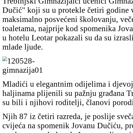
Trebinjski Gimnazijalci učenici Gimna
Dučić" koji su u protekle četiri godine v
maksimalno posvećeni školovanju, veče
toaletama, najprije kod spomenika Jova
u hotelu Leotar pokazali su da su izrasli
mlade ljude.
Mladići u elegantnim odijelima i djevo
haljinama plijenili su pažnju građana 
su bili i njihovi roditelji, članovi porodi
Njih 87 iz četiri razreda, je poslije sv
cvijeća na spomenik Jovanu Dučiću, pr