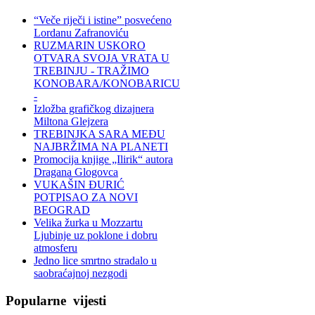
“Veče riječi i istine” posvećeno
Lordanu Zafranoviću
RUZMARIN USKORO
OTVARA SVOJA VRATA U
TREBINJU - TRAŽIMO
KONOBARA/KONOBARICU
-
Izložba grafičkog dizajnera
Miltona Glejzera
TREBINЈKA SARA MEĐU
NAJBRŽIMA NA PLANETI
Promocija knjige „Ilirik“ autora
Dragana Glogovca
VUKAŠIN ĐURIĆ
POTPISAO ZA NOVI
BEOGRAD
Velika žurka u Mozzartu
Ljubinje uz poklone i dobru
atmosferu
Jedno lice smrtno stradalo u
saobraćajnoj nezgodi
Popularne
vijesti