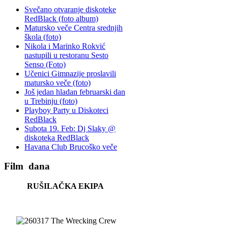
Svečano otvaranje diskoteke
RedBlack (foto album)
Matursko veče Centra srednjih
škola (foto)
Nikola i Marinko Rokvić
nastupili u restoranu Sesto
Senso (Foto)
Učenici Gimnazije proslavili
matursko veče (foto)
Još jedan hladan februarski dan
u Trebinju (foto)
Playboy Party u Diskoteci
RedBlack
Subota 19. Feb: Dj Slaky @
diskoteka RedBlack
Havana Club Brucoško veče
Film
dana
RUŠILAČKA EKIPA