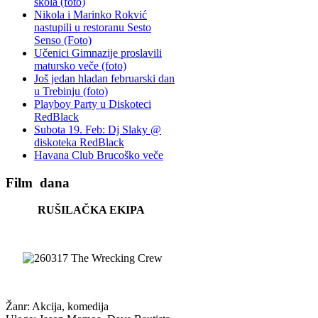
škola (foto)
Nikola i Marinko Rokvić
nastupili u restoranu Sesto
Senso (Foto)
Učenici Gimnazije proslavili
matursko veče (foto)
Još jedan hladan februarski dan
u Trebinju (foto)
Playboy Party u Diskoteci
RedBlack
Subota 19. Feb: Dj Slaky @
diskoteka RedBlack
Havana Club Brucoško veče
Film
dana
RUŠILAČKA EKIPA
Žanr: Akcija, komedija