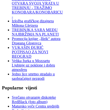
OTVARA SVOJA VRATA U
TREBINJU - TRAŽIMO
KONOBARA/KONOBARICU
-
Izložba grafičkog dizajnera
Miltona Glejzera
TREBINЈKA SARA MEĐU
NAJBRŽIMA NA PLANETI
Promocija knjige „Ilirik“ autora
Dragana Glogovca
VUKAŠIN ĐURIĆ
POTPISAO ZA NOVI
BEOGRAD
Velika žurka u Mozzartu
Ljubinje uz poklone i dobru
atmosferu
Jedno lice smrtno stradalo u
saobraćajnoj nezgodi
Popularne
vijesti
Svečano otvaranje diskoteke
RedBlack (foto album)
Matursko veče Centra srednjih