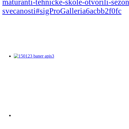
maturanti-tehnicke-skole-otvorili-sezo
svecanosti#sigProGalleria6acbb2f0fc