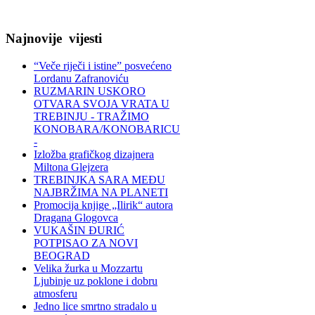
Najnovije
vijesti
“Veče riječi i istine” posvećeno
Lordanu Zafranoviću
RUZMARIN USKORO
OTVARA SVOJA VRATA U
TREBINJU - TRAŽIMO
KONOBARA/KONOBARICU
-
Izložba grafičkog dizajnera
Miltona Glejzera
TREBINЈKA SARA MEĐU
NAJBRŽIMA NA PLANETI
Promocija knjige „Ilirik“ autora
Dragana Glogovca
VUKAŠIN ĐURIĆ
POTPISAO ZA NOVI
BEOGRAD
Velika žurka u Mozzartu
Ljubinje uz poklone i dobru
atmosferu
Jedno lice smrtno stradalo u