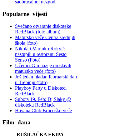
saobraćajnoj nezgodi
Popularne
vijesti
Svečano otvaranje diskoteke
RedBlack (foto album)
Matursko veče Centra srednjih
škola (foto)
Nikola i Marinko Rokvić
nastupili u restoranu Sesto
Senso (Foto)
Učenici Gimnazije proslavili
matursko veče (foto)
Još jedan hladan februarski dan
u Trebinju (foto)
Playboy Party u Diskoteci
RedBlack
Subota 19. Feb: Dj Slaky @
diskoteka RedBlack
Havana Club Brucoško veče
Film
dana
RUŠILAČKA EKIPA