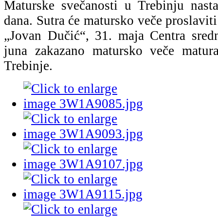
Maturske svečanosti u Trebinju nasta
dana. Sutra će matursko veče proslavit
„Jovan Dučić“, 31. maja Centra sredn
juna zakazano matursko veče matur
Trebinje.