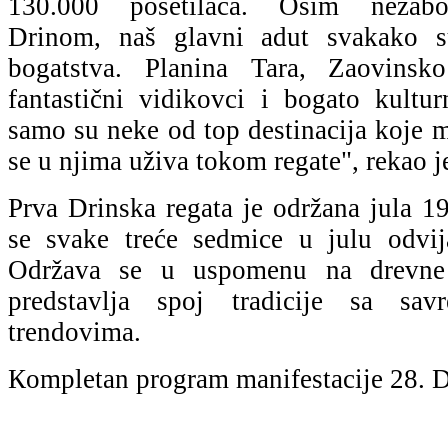
130.000 posetilaca. Osim nezabo
Drinom, naš glavni adut svakako s
bogatstva. Planina Tara, Zaovinsk
fantastični vidikovci i bogato kultur
samo su neke od top destinacija koje 
se u njima uživa tokom regate", rekao j
Prva Drinska regata je održana jula 1
se svake treće sedmice u julu odvij
Održava se u uspomenu na drevne 
predstavlja spoj tradicije sa sav
trendovima.
Кompletan program manifestacije 28. D