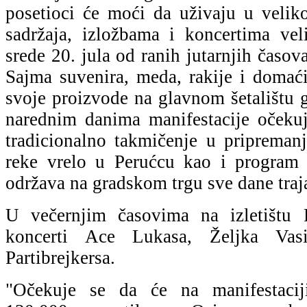
posetioci će moći da uživaju u velik
sadržaja, izložbama i koncertima ve
srede 20. jula od ranih jutarnjih časov
Sajma suvenira, meda, rakije i domaći
svoje proizvode na glavnom šetalištu 
narednim danima manifestacije očeku
tradicionalno takmičenje u pripremanj
reke vrelo u Perućcu kao i program 
održava na gradskom trgu sve dane traja
U večernjim časovima na izletištu 
koncerti Ace Lukasa, Željka Vas
Partibrejkersa.
"Očekuje se da će na manifestacij