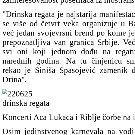
"Drinska regata je najstarija manifestac
se više od četvrt veka organizuje u Ba
već jedan svojevrsni brend po kome je
prepoznatljiva van granica Srbije. Ve
svi oni koji jednom dođu na regat
narednih godina. Na tu činjenicu sm
rekao je Siniša Spasojević zamenik 
Drina".
Koncerti Aca Lukaca i Riblje čorbe na i
Osim jedinstvenog karnevala na vodi