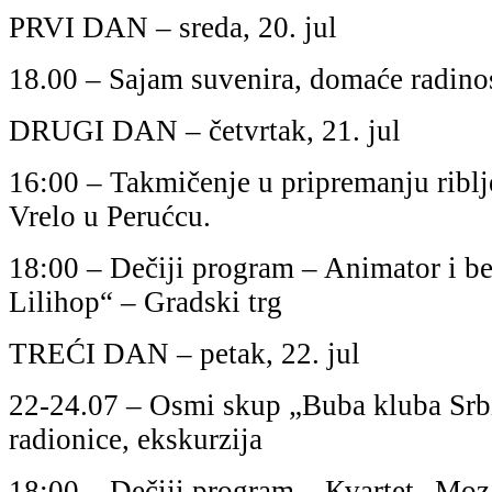
PRVI DAN – sreda, 20. jul
18.00 – Sajam suvenira, domaće radinost
DRUGI DAN – četvrtak, 21. jul
16:00 – Takmičenje u pripremanju riblj
Vrelo u Perućcu.
18:00 – Dečiji program – Animator i be
Lilihop“ – Gradski trg
TREĆI DAN – petak, 22. jul
22-24.07 – Osmi skup „Buba kluba Srbi
radionice, ekskurzija
18:00 – Dečiji program – Кvartet „Moz