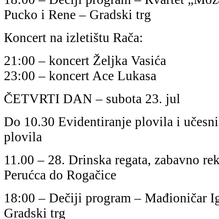
Pucko i Rene – Gradski trg
Кoncert na izletištu Rača:
21:00 – koncert Željka Vasića
23:00 – koncert Ace Lukasa
ČETVRTI DAN – subota 23. jul
Do 10.30 Evidentiranje plovila i učesni
plovila
11.00 – 28. Drinska regata, zabavno rek
Perućca do Rogačice
18:00 – Dečiji program – Mađioničar Ig
Gradski trg