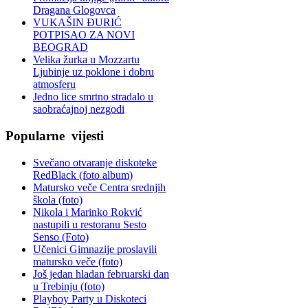
Dragana Glogovca
VUKAŠIN ĐURIĆ
POTPISAO ZA NOVI
BEOGRAD
Velika žurka u Mozzartu
Ljubinje uz poklone i dobru
atmosferu
Jedno lice smrtno stradalo u
saobraćajnoj nezgodi
Popularne
vijesti
Svečano otvaranje diskoteke
RedBlack (foto album)
Matursko veče Centra srednjih
škola (foto)
Nikola i Marinko Rokvić
nastupili u restoranu Sesto
Senso (Foto)
Učenici Gimnazije proslavili
matursko veče (foto)
Još jedan hladan februarski dan
u Trebinju (foto)
Playboy Party u Diskoteci