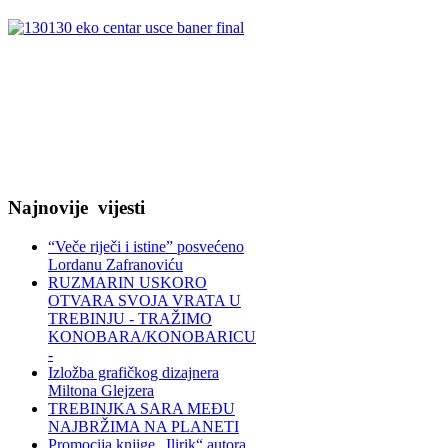
Najnovije
vijesti
“Veče riječi i istine” posvećeno
Lordanu Zafranoviću
RUZMARIN USKORO
OTVARA SVOJA VRATA U
TREBINJU - TRAŽIMO
KONOBARA/KONOBARICU
-
Izložba grafičkog dizajnera
Miltona Glejzera
TREBINЈKA SARA MEĐU
NAJBRŽIMA NA PLANETI
Promocija knjige „Ilirik“ autora