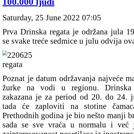
100.000 ljudi
Saturday, 25 June 2022 07:05
Prva Drinska regata je održana jula 1
se svake treće sedmice u julu odvija ov
Poznat je datum održavanja najveće man
žurke na vodi u regionu. Drinska
zakazana je za period od 20. do 24. 
tada će zaploviti na stotine čamac
Prethodnih godina je bio nešto manji bro
sada se sve vraća u normalu i već j
zainteresovanost posetilaca iz inostrans