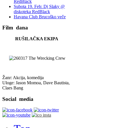
RedBlack
Subota 19. Feb: Dj Slaky @
diskoteka RedBlack
Havana Club Brucoško veče
Film
dana
RUŠILAČKA EKIPA
Žanr: Akcija, komedija
Uloge: Jason Momoa, Dave Bautista,
Claes Bang
Social
media