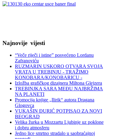
Najnovije
vijesti
“Veče riječi i istine” posvećeno Lordanu
Zafranoviću
RUZMARIN USKORO OTVARA SVOJA
VRATA U TREBINJU - TRAŽIMO
KONOBARA/KONOBARICU -
Izložba grafičkog dizajnera Miltona Glejzera
TREBINЈKA SARA MEĐU NAJBRŽIMA
NA PLANETI
Promocija knjige „Ilirik“ autora Dragana
Glogovca
VUKAŠIN ĐURIĆ POTPISAO ZA NOVI
BEOGRAD
Velika žurka u Mozzartu Ljubinje uz poklone
i dobru atmosferu
Jedno lice smrtno stradalo u saobraćajnoj
nezgodi