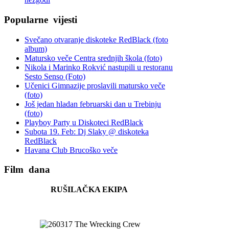
Popularne
vijesti
Svečano otvaranje diskoteke RedBlack (foto
album)
Matursko veče Centra srednjih škola (foto)
Nikola i Marinko Rokvić nastupili u restoranu
Sesto Senso (Foto)
Učenici Gimnazije proslavili matursko veče
(foto)
Još jedan hladan februarski dan u Trebinju
(foto)
Playboy Party u Diskoteci RedBlack
Subota 19. Feb: Dj Slaky @ diskoteka
RedBlack
Havana Club Brucoško veče
Film
dana
RUŠILAČKA EKIPA