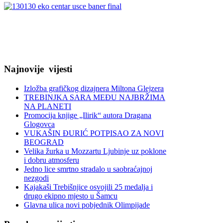
Najnovije
vijesti
Izložba grafičkog dizajnera Miltona Glejzera
TREBINЈKA SARA MEĐU NAJBRŽIMA
NA PLANETI
Promocija knjige „Ilirik“ autora Dragana
Glogovca
VUKAŠIN ĐURIĆ POTPISAO ZA NOVI
BEOGRAD
Velika žurka u Mozzartu Ljubinje uz poklone
i dobru atmosferu
Jedno lice smrtno stradalo u saobraćajnoj
nezgodi
Kajakaši Trebišnjice osvojili 25 medalja i
drugo ekipno mjesto u Šamcu
Glavna ulica novi pobjednik Olimpijade