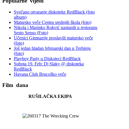
Popularne
vijesti
Svečano otvaranje diskoteke RedBlack (foto
album)
Matursko veče Centra srednjih škola (foto)
Nikola i Marinko Rokvić nastupili u restoranu
Sesto Senso (Foto)
Učenici Gimnazije proslavili matursko veče
(foto)
Još jedan hladan februarski dan u Trebinju
(foto)
Playboy Party u Diskoteci RedBlack
Subota 19. Feb: Dj Slaky @ diskoteka
RedBlack
Havana Club Brucoško veče
Film
dana
RUŠILAČKA EKIPA