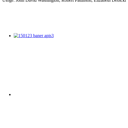
Uloge: John David Washington, Robert Pattinson, Elizabeth Debicki