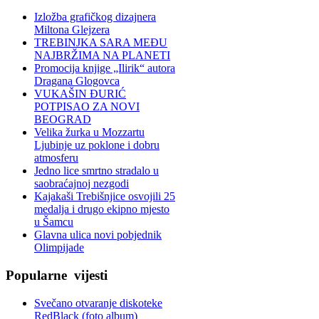
Izložba grafičkog dizajnera
Miltona Glejzera
TREBINЈKA SARA MEĐU
NAJBRŽIMA NA PLANETI
Promocija knjige „Ilirik“ autora
Dragana Glogovca
VUKAŠIN ĐURIĆ
POTPISAO ZA NOVI
BEOGRAD
Velika žurka u Mozzartu
Ljubinje uz poklone i dobru
atmosferu
Jedno lice smrtno stradalo u
saobraćajnoj nezgodi
Kajakaši Trebišnjice osvojili 25
medalja i drugo ekipno mjesto
u Šamcu
Glavna ulica novi pobjednik
Olimpijade
Popularne
vijesti
Svečano otvaranje diskoteke
RedBlack (foto album)