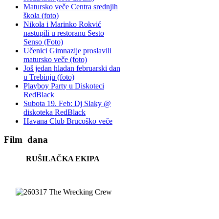
Matursko veče Centra srednjih
škola (foto)
Nikola i Marinko Rokvić
nastupili u restoranu Sesto
Senso (Foto)
Učenici Gimnazije proslavili
matursko veče (foto)
Još jedan hladan februarski dan
u Trebinju (foto)
Playboy Party u Diskoteci
RedBlack
Subota 19. Feb: Dj Slaky @
diskoteka RedBlack
Havana Club Brucoško veče
Film
dana
RUŠILAČKA EKIPA