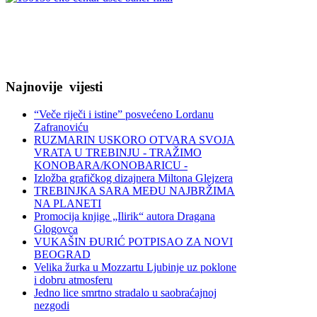
Najnovije
vijesti
“Veče riječi i istine” posvećeno Lordanu
Zafranoviću
RUZMARIN USKORO OTVARA SVOJA
VRATA U TREBINJU - TRAŽIMO
KONOBARA/KONOBARICU -
Izložba grafičkog dizajnera Miltona Glejzera
TREBINЈKA SARA MEĐU NAJBRŽIMA
NA PLANETI
Promocija knjige „Ilirik“ autora Dragana
Glogovca
VUKAŠIN ĐURIĆ POTPISAO ZA NOVI
BEOGRAD
Velika žurka u Mozzartu Ljubinje uz poklone
i dobru atmosferu
Jedno lice smrtno stradalo u saobraćajnoj
nezgodi