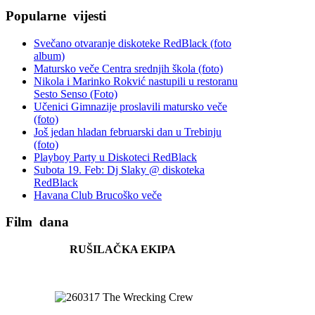
Popularne
vijesti
Svečano otvaranje diskoteke RedBlack (foto
album)
Matursko veče Centra srednjih škola (foto)
Nikola i Marinko Rokvić nastupili u restoranu
Sesto Senso (Foto)
Učenici Gimnazije proslavili matursko veče
(foto)
Još jedan hladan februarski dan u Trebinju
(foto)
Playboy Party u Diskoteci RedBlack
Subota 19. Feb: Dj Slaky @ diskoteka
RedBlack
Havana Club Brucoško veče
Film
dana
RUŠILAČKA EKIPA