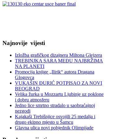
Najnovije
vijesti
Izložba grafičkog dizajnera Miltona Glejzera
TREBINЈKA SARA MEĐU NAJBRŽIMA
NA PLANETI
Promocija knjige „Ilirik“ autora Dragana
Glogovca
VUKAŠIN ĐURIĆ POTPISAO ZA NOVI
BEOGRAD
Velika žurka u Mozzartu Ljubinje uz poklone
i dobru atmosferu
Jedno lice smrtno stradalo u saobraćajnoj
nezgodi
Kajakaši Trebišnjice osvojili 25 medalja i
drugo ekipno mjesto u Šamcu
Glavna ulica novi pobjednik Olimpijade