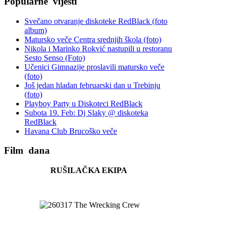
Popularne
vijesti
Svečano otvaranje diskoteke RedBlack (foto
album)
Matursko veče Centra srednjih škola (foto)
Nikola i Marinko Rokvić nastupili u restoranu
Sesto Senso (Foto)
Učenici Gimnazije proslavili matursko veče
(foto)
Još jedan hladan februarski dan u Trebinju
(foto)
Playboy Party u Diskoteci RedBlack
Subota 19. Feb: Dj Slaky @ diskoteka
RedBlack
Havana Club Brucoško veče
Film
dana
RUŠILAČKA EKIPA