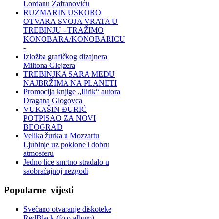
Lordanu Zafranoviću
RUZMARIN USKORO
OTVARA SVOJA VRATA U
TREBINJU - TRAŽIMO
KONOBARA/KONOBARICU
-
Izložba grafičkog dizajnera
Miltona Glejzera
TREBINЈKA SARA MEĐU
NAJBRŽIMA NA PLANETI
Promocija knjige „Ilirik“ autora
Dragana Glogovca
VUKAŠIN ĐURIĆ
POTPISAO ZA NOVI
BEOGRAD
Velika žurka u Mozzartu
Ljubinje uz poklone i dobru
atmosferu
Jedno lice smrtno stradalo u
saobraćajnoj nezgodi
Popularne
vijesti
Svečano otvaranje diskoteke
RedBlack (foto album)