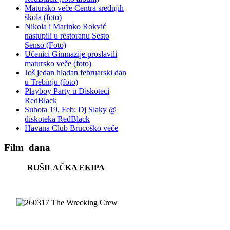
Matursko veče Centra srednjih
škola (foto)
Nikola i Marinko Rokvić
nastupili u restoranu Sesto
Senso (Foto)
Učenici Gimnazije proslavili
matursko veče (foto)
Još jedan hladan februarski dan
u Trebinju (foto)
Playboy Party u Diskoteci
RedBlack
Subota 19. Feb: Dj Slaky @
diskoteka RedBlack
Havana Club Brucoško veče
Film
dana
RUŠILAČKA EKIPA