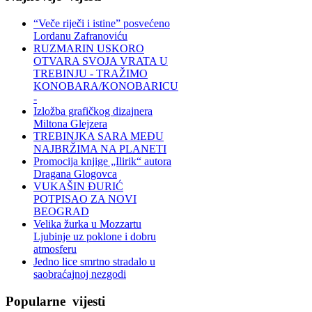
“Veče riječi i istine” posvećeno
Lordanu Zafranoviću
RUZMARIN USKORO
OTVARA SVOJA VRATA U
TREBINJU - TRAŽIMO
KONOBARA/KONOBARICU
-
Izložba grafičkog dizajnera
Miltona Glejzera
TREBINЈKA SARA MEĐU
NAJBRŽIMA NA PLANETI
Promocija knjige „Ilirik“ autora
Dragana Glogovca
VUKAŠIN ĐURIĆ
POTPISAO ZA NOVI
BEOGRAD
Velika žurka u Mozzartu
Ljubinje uz poklone i dobru
atmosferu
Jedno lice smrtno stradalo u
saobraćajnoj nezgodi
Popularne
vijesti