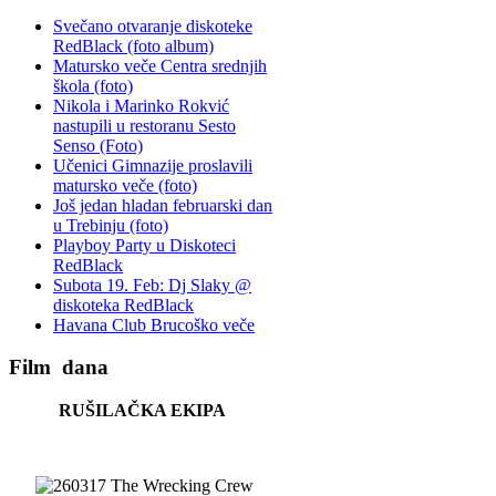
Svečano otvaranje diskoteke
RedBlack (foto album)
Matursko veče Centra srednjih
škola (foto)
Nikola i Marinko Rokvić
nastupili u restoranu Sesto
Senso (Foto)
Učenici Gimnazije proslavili
matursko veče (foto)
Još jedan hladan februarski dan
u Trebinju (foto)
Playboy Party u Diskoteci
RedBlack
Subota 19. Feb: Dj Slaky @
diskoteka RedBlack
Havana Club Brucoško veče
Film
dana
RUŠILAČKA EKIPA