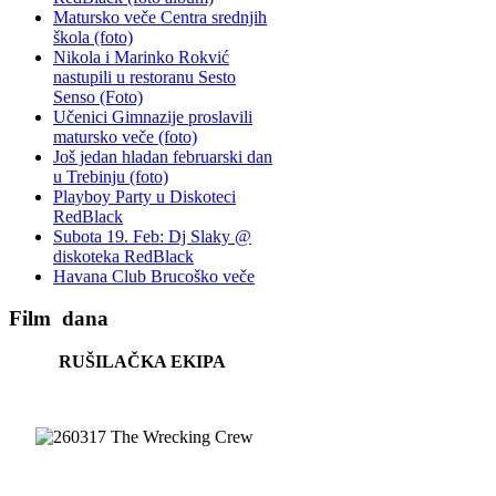
Matursko veče Centra srednjih
škola (foto)
Nikola i Marinko Rokvić
nastupili u restoranu Sesto
Senso (Foto)
Učenici Gimnazije proslavili
matursko veče (foto)
Još jedan hladan februarski dan
u Trebinju (foto)
Playboy Party u Diskoteci
RedBlack
Subota 19. Feb: Dj Slaky @
diskoteka RedBlack
Havana Club Brucoško veče
Film
dana
RUŠILAČKA EKIPA