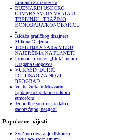
Lordanu Zafranoviću
RUZMARIN USKORO
OTVARA SVOJA VRATA U
TREBINJU - TRAŽIMO
KONOBARA/KONOBARICU
-
Izložba grafičkog dizajnera
Miltona Glejzera
TREBINЈKA SARA MEĐU
NAJBRŽIMA NA PLANETI
Promocija knjige „Ilirik“ autora
Dragana Glogovca
VUKAŠIN ĐURIĆ
POTPISAO ZA NOVI
BEOGRAD
Velika žurka u Mozzartu
Ljubinje uz poklone i dobru
atmosferu
Jedno lice smrtno stradalo u
saobraćajnoj nezgodi
Popularne
vijesti
Svečano otvaranje diskoteke
RedBlack (foto album)