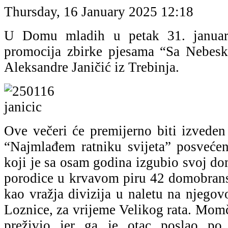
Thursday, 16 January 2025 12:18
U Domu mladih u petak 31. januara
promocija zbirke pjesama “Sa Nebeske
Aleksandre Janičić iz Trebinja.
Ove večeri će premijerno biti izveden
“Najmlađem ratniku svijeta” posveće
koji je sa osam godina izgubio svoj do
porodice u krvavom piru 42 domobransk
kao vražja divizija u naletu na njego
Loznice, za vrijeme Velikog rata. Mom
preživio jer ga je otac poslao po