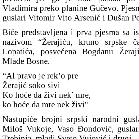
Vladimira preko planine Gučevo. Pjesm
guslari Vitomir Vito Arsenić i Dušan Pe
Biće predstavljena i prva pjesma sa 
nazivom “Žerajiću, kruno srpske ča
Lopatića, posvećena Bogdanu Žeraj
Mlade Bosne.
“Al pravo je rek’o pre
Žerajić soko sivi
Ko hoće da živi nek’ mre,
ko hoće da mre nek živi"
Nastupiće brojni srpski narodni gusl
Miloš Vukoje, Vaso Đondović, guslar
Trebinja, mladi Sveto Vujović i drugi.