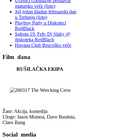
Učenici Gimnazije proslavili
matursko veče (foto)
Još jedan hladan februarski dan
u Trebinju (foto)
Playboy Party u Diskoteci
RedBlack
Subota 19. Feb: Dj Slaky @
diskoteka RedBlack
Havana Club Brucoško veče
Film
dana
RUŠILAČKA EKIPA
Žanr: Akcija, komedija
Uloge: Jason Momoa, Dave Bautista,
Claes Bang
Social
media