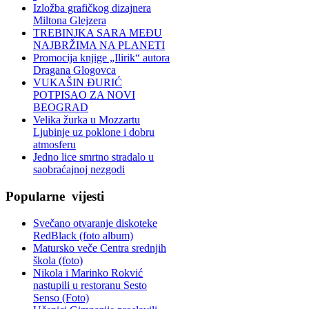
Izložba grafičkog dizajnera
Miltona Glejzera
TREBINЈKA SARA MEĐU
NAJBRŽIMA NA PLANETI
Promocija knjige „Ilirik“ autora
Dragana Glogovca
VUKAŠIN ĐURIĆ
POTPISAO ZA NOVI
BEOGRAD
Velika žurka u Mozzartu
Ljubinje uz poklone i dobru
atmosferu
Jedno lice smrtno stradalo u
saobraćajnoj nezgodi
Popularne
vijesti
Svečano otvaranje diskoteke
RedBlack (foto album)
Matursko veče Centra srednjih
škola (foto)
Nikola i Marinko Rokvić
nastupili u restoranu Sesto
Senso (Foto)