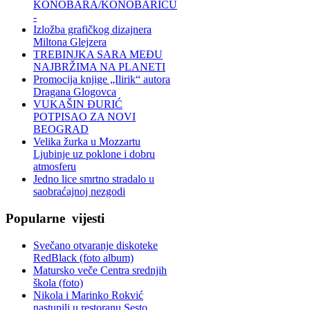
KONOBARA/KONOBARICU
-
Izložba grafičkog dizajnera
Miltona Glejzera
TREBINЈKA SARA MEĐU
NAJBRŽIMA NA PLANETI
Promocija knjige „Ilirik“ autora
Dragana Glogovca
VUKAŠIN ĐURIĆ
POTPISAO ZA NOVI
BEOGRAD
Velika žurka u Mozzartu
Ljubinje uz poklone i dobru
atmosferu
Jedno lice smrtno stradalo u
saobraćajnoj nezgodi
Popularne
vijesti
Svečano otvaranje diskoteke
RedBlack (foto album)
Matursko veče Centra srednjih
škola (foto)
Nikola i Marinko Rokvić
nastupili u restoranu Sesto