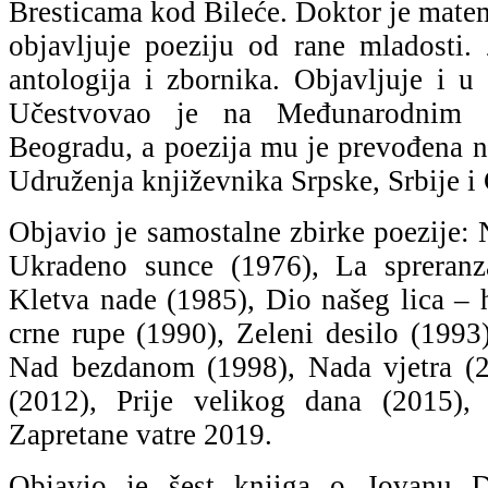
Bresticama kod Bileće. Doktor je matem
objavljuje poeziju od rane mladosti. 
antologija i zbornika. Objavljuje i 
Učestvovao je na Međunarodnim s
Beogradu, a poezija mu je prevođena na
Udruženja književnika Srpske, Srbije i
Objavio je samostalne zbirke poezije:
Ukradeno sunce (1976), La spreranz
Kletva nade (1985), Dio našeg lica – 
crne rupe (1990), Zeleni desilo (1993
Nad bezdanom (1998), Nada vjetra (2
(2012), Prije velikog dana (2015),
Zapretane vatre 2019.
Objavio je šest knjiga o Jovanu D