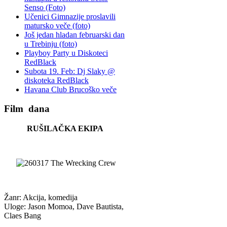
Senso (Foto)
Učenici Gimnazije proslavili
matursko veče (foto)
Još jedan hladan februarski dan
u Trebinju (foto)
Playboy Party u Diskoteci
RedBlack
Subota 19. Feb: Dj Slaky @
diskoteka RedBlack
Havana Club Brucoško veče
Film
dana
RUŠILAČKA EKIPA
Žanr: Akcija, komedija
Uloge: Jason Momoa, Dave Bautista,
Claes Bang