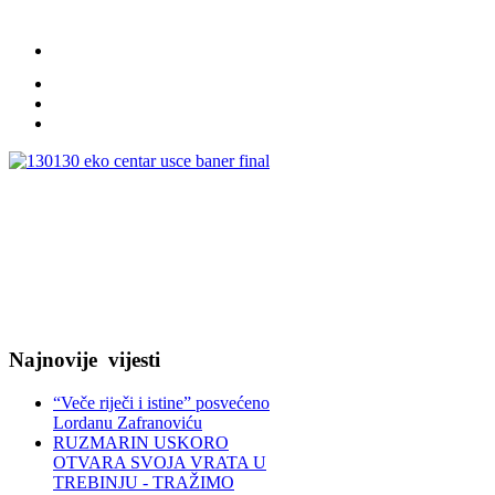
Najnovije
vijesti
“Veče riječi i istine” posvećeno
Lordanu Zafranoviću
RUZMARIN USKORO
OTVARA SVOJA VRATA U
TREBINJU - TRAŽIMO