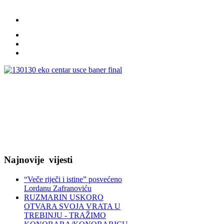
Najnovije
vijesti
“Veče riječi i istine” posvećeno
Lordanu Zafranoviću
RUZMARIN USKORO
OTVARA SVOJA VRATA U
TREBINJU - TRAŽIMO