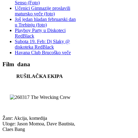
Senso (Foto)
Učenici Gimnazije proslavili
matursko veče (foto)
Još jedan hladan februarski dan
u Trebinju (foto)
Playboy Party u Diskoteci
RedBlack
Subota 19. Feb: Dj Slaky @
diskoteka RedBlack
Havana Club Brucoško veče
Film
dana
RUŠILAČKA EKIPA
Žanr: Akcija, komedija
Uloge: Jason Momoa, Dave Bautista,
Claes Bang