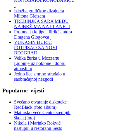
KONOBARA/KONOBARICU
-
Izložba grafičkog dizajnera
Miltona Glejzera
TREBINЈKA SARA MEĐU
NAJBRŽIMA NA PLANETI
Promocija knjige „Ilirik“ autora
Dragana Glogovca
VUKAŠIN ĐURIĆ
POTPISAO ZA NOVI
BEOGRAD
Velika žurka u Mozzartu
Ljubinje uz poklone i dobru
atmosferu
Jedno lice smrtno stradalo u
saobraćajnoj nezgodi
Popularne
vijesti
Svečano otvaranje diskoteke
RedBlack (foto album)
Matursko veče Centra srednjih
škola (foto)
Nikola i Marinko Rokvić
nastupili u restoranu Sesto