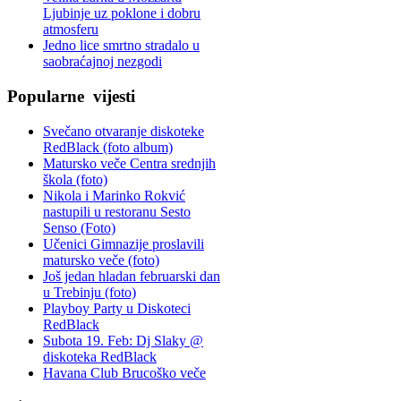
Ljubinje uz poklone i dobru
atmosferu
Jedno lice smrtno stradalo u
saobraćajnoj nezgodi
Popularne
vijesti
Svečano otvaranje diskoteke
RedBlack (foto album)
Matursko veče Centra srednjih
škola (foto)
Nikola i Marinko Rokvić
nastupili u restoranu Sesto
Senso (Foto)
Učenici Gimnazije proslavili
matursko veče (foto)
Još jedan hladan februarski dan
u Trebinju (foto)
Playboy Party u Diskoteci
RedBlack
Subota 19. Feb: Dj Slaky @
diskoteka RedBlack
Havana Club Brucoško veče