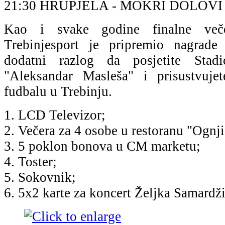
21:30 HRUPJELA - MOKRI DOLOV
Kao i svake godine finalne veče
Trebinjesport je pripremio nagrade
dodatni razlog da posjetite Stad
"Aleksandar Masleša" i prisustvuj
fudbalu u Trebinju.
1. LCD Televizor;
2. Večera za 4 osobe u restoranu "Ognji
3. 5 poklon bonova u CM marketu;
4. Toster;
5. Sokovnik;
6.
5x2 karte za koncert Željka Samardži