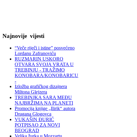
Najnovije
vijesti
“Veče riječi i istine” posvećeno
Lordanu Zafranoviću
RUZMARIN USKORO
OTVARA SVOJA VRATA U
TREBINJU - TRAŽIMO
KONOBARA/KONOBARICU
-
Izložba grafičkog dizajnera
Miltona Glejzera
TREBINЈKA SARA MEĐU
NAJBRŽIMA NA PLANETI
Promocija knjige „Ilirik“ autora
Dragana Glogovca
VUKAŠIN ĐURIĆ
POTPISAO ZA NOVI
BEOGRAD
Velika žurka u Mozzartu