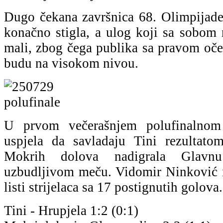
Dugo čekana završnica 68. Olimpijad
konačno stigla, a ulog koji sa sobom 
mali, zbog čega publika sa pravom oče
budu na visokom nivou.
U prvom večerašnjem polufinalno
uspjela da savladaju Tini rezultato
Mokrih dolova nadigrala Glav
uzbudljivom meču. Vidomir Ninković i
listi strijelaca sa 17 postignutih golova.
Tini - Hrupjela 1:2 (0:1)