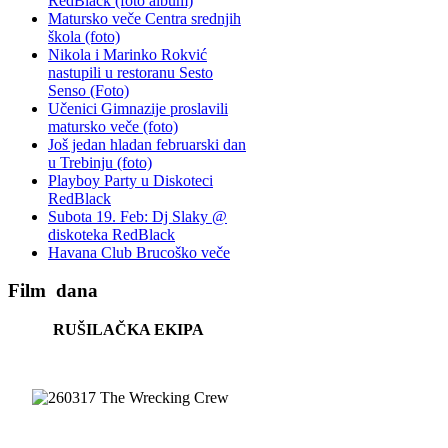
RedBlack (foto album)
Matursko veče Centra srednjih
škola (foto)
Nikola i Marinko Rokvić
nastupili u restoranu Sesto
Senso (Foto)
Učenici Gimnazije proslavili
matursko veče (foto)
Još jedan hladan februarski dan
u Trebinju (foto)
Playboy Party u Diskoteci
RedBlack
Subota 19. Feb: Dj Slaky @
diskoteka RedBlack
Havana Club Brucoško veče
Film
dana
RUŠILAČKA EKIPA