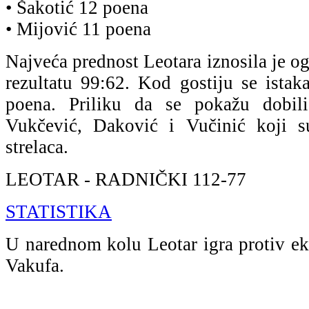
• Šakotić 12 poena
• Mijović 11 poena
Najveća prednost Leotara iznosila je o
rezultatu 99:62. Kod gostiju se istak
poena. Priliku da se pokažu dobil
Vukčević, Daković i Vučinić koji su
strelaca.
LEOTAR - RADNIČKI 112-77
STATISTIKA
U narednom kolu Leotar igra protiv e
Vakufa.