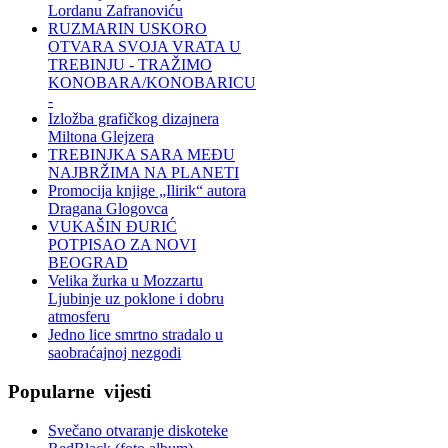
Lordanu Zafranoviću
RUZMARIN USKORO
OTVARA SVOJA VRATA U
TREBINJU - TRAŽIMO
KONOBARA/KONOBARICU
-
Izložba grafičkog dizajnera
Miltona Glejzera
TREBINЈKA SARA MEĐU
NAJBRŽIMA NA PLANETI
Promocija knjige „Ilirik“ autora
Dragana Glogovca
VUKAŠIN ĐURIĆ
POTPISAO ZA NOVI
BEOGRAD
Velika žurka u Mozzartu
Ljubinje uz poklone i dobru
atmosferu
Jedno lice smrtno stradalo u
saobraćajnoj nezgodi
Popularne
vijesti
Svečano otvaranje diskoteke