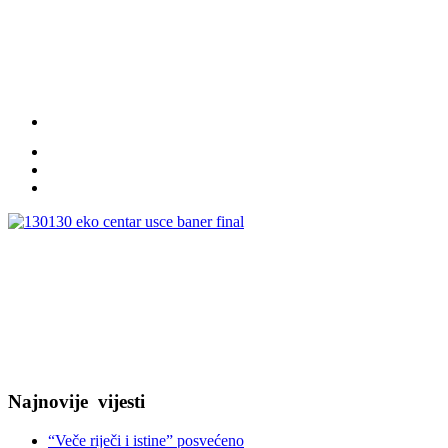
Najnovije
vijesti
“Veče riječi i istine” posvećeno