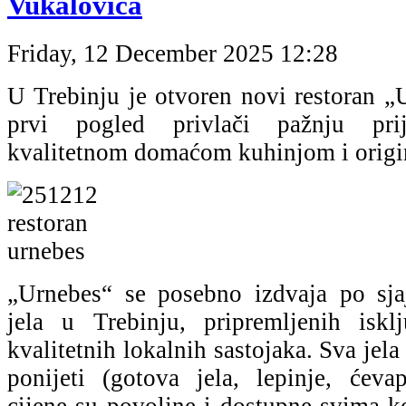
Vukalovića
Friday, 12 December 2025 12:28
U Trebinju je otvoren novi restoran „
prvi pogled privlači pažnju pri
kvalitetnom domaćom kuhinjom i orig
„Urnebes“ se posebno izdvaja po sja
jela u Trebinju, pripremljenih iskl
kvalitetnih lokalnih sastojaka. Sva jela
ponijeti (gotova jela, lepinje, ćeva
cijene su povoljne i dostupne svima ko