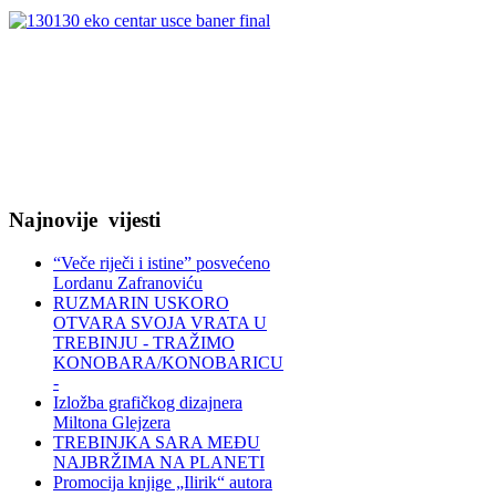
Najnovije
vijesti
“Veče riječi i istine” posvećeno
Lordanu Zafranoviću
RUZMARIN USKORO
OTVARA SVOJA VRATA U
TREBINJU - TRAŽIMO
KONOBARA/KONOBARICU
-
Izložba grafičkog dizajnera
Miltona Glejzera
TREBINЈKA SARA MEĐU
NAJBRŽIMA NA PLANETI
Promocija knjige „Ilirik“ autora