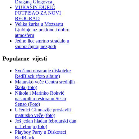
Dragana Glogovca
VUKAŠIN ĐURIĆ
POTPISAO ZA NOVI
BEOGRAD
Velika žurka u Mozzartu
Ljubinje uz poklone i dobru
atmosferu
Jedno lice smrtno stradalo u
saobraćajnoj nezgodi
Popularne
vijesti
Svečano otvaranje diskoteke
RedBlack (foto album)
Matursko veče Centra srednjih
škola (foto)
Nikola i Marinko Rokvić
nastupili u restoranu Sesto
Senso (Foto)
Učenici Gimnazije proslavili
matursko veče (foto)
Još jedan hladan februarski dan
u Trebinju (foto)
Playboy Party u Diskoteci
RedBlack