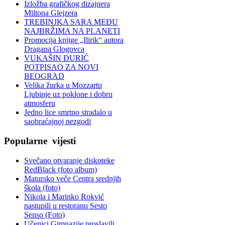
Izložba grafičkog dizajnera
Miltona Glejzera
TREBINЈKA SARA MEĐU
NAJBRŽIMA NA PLANETI
Promocija knjige „Ilirik“ autora
Dragana Glogovca
VUKAŠIN ĐURIĆ
POTPISAO ZA NOVI
BEOGRAD
Velika žurka u Mozzartu
Ljubinje uz poklone i dobru
atmosferu
Jedno lice smrtno stradalo u
saobraćajnoj nezgodi
Popularne
vijesti
Svečano otvaranje diskoteke
RedBlack (foto album)
Matursko veče Centra srednjih
škola (foto)
Nikola i Marinko Rokvić
nastupili u restoranu Sesto
Senso (Foto)
Učenici Gimnazije proslavili