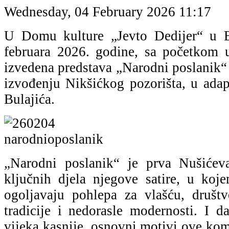
Wednesday, 04 February 2026 11:17
U Domu kulture „Jevto Dedijer“ u Bi
februara 2026. godine, sa početkom 
izvedena predstava „Narodni poslanik“
izvođenju Nikšićkog pozorišta, u adapt
Bulajića.
„Narodni poslanik“ je prva Nušiće
ključnih djela njegove satire, u ko
ogoljavaju pohlepa za vlašću, društv
tradicije i nedorasle modernosti. I d
vijeka kasnije, osnovni motivi ove kom