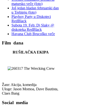
matursko veče (foto)
Još jedan hladan februarski dan
u Trebinju (foto)
Playboy Party u Diskoteci
RedBlack
Subota 19. Feb: Dj Slaky @
diskoteka RedBlack
Havana Club Brucoško veče
Film
dana
RUŠILAČKA EKIPA
Žanr: Akcija, komedija
Uloge: Jason Momoa, Dave Bautista,
Claes Bang
Social
media