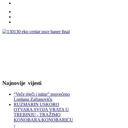
Najnovije
vijesti
“Veče riječi i istine” posvećeno
Lordanu Zafranoviću
RUZMARIN USKORO
OTVARA SVOJA VRATA U
TREBINJU - TRAŽIMO
KONOBARA/KONOBARICU
-