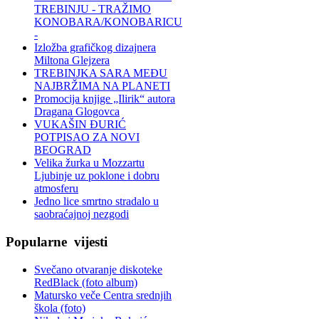
TREBINJU - TRAŽIMO
KONOBARA/KONOBARICU
-
Izložba grafičkog dizajnera
Miltona Glejzera
TREBINЈKA SARA MEĐU
NAJBRŽIMA NA PLANETI
Promocija knjige „Ilirik“ autora
Dragana Glogovca
VUKAŠIN ĐURIĆ
POTPISAO ZA NOVI
BEOGRAD
Velika žurka u Mozzartu
Ljubinje uz poklone i dobru
atmosferu
Jedno lice smrtno stradalo u
saobraćajnoj nezgodi
Popularne
vijesti
Svečano otvaranje diskoteke
RedBlack (foto album)
Matursko veče Centra srednjih
škola (foto)