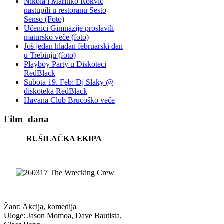
Nikola i Marinko Rokvić
nastupili u restoranu Sesto
Senso (Foto)
Učenici Gimnazije proslavili
matursko veče (foto)
Još jedan hladan februarski dan
u Trebinju (foto)
Playboy Party u Diskoteci
RedBlack
Subota 19. Feb: Dj Slaky @
diskoteka RedBlack
Havana Club Brucoško veče
Film
dana
RUŠILAČKA EKIPA
Žanr: Akcija, komedija
Uloge: Jason Momoa, Dave Bautista,