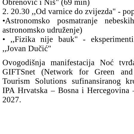
Obrenović i Niš" (69 min)
2. 20.30 ,,Od varnice do zvijezda" - po
•Astronomsko posmatranje nebeskih
astronomsko udruženje)
• ,,Fizika nije bauk" - eksperiment
,,Jovan Dučić"
Ovogodišnja manifestacija Noć tvrđ
GIFTSnet (Network for Green and I
Tourism Solutions sufinansiranog kr
IPA Hrvatska – Bosna i Hercegovina 
2027.