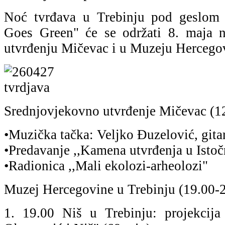
Noć tvrđava u Trebinju pod geslom "
Goes Green" će se održati 8. maja 
utvrđenju Mičevac i u Muzeju Hercegov
Srednjovjekovno utvrđenje Mičevac (1
•Muzička tačka: Veljko Đuzelović, gita
•Predavanje ,,Kamena utvrđenja u Isto
•Radionica ,,Mali ekolozi-arheolozi"
Muzej Hercegovine u Trebinju (19.00-
1. 19.00 Niš u Trebinju: projekcija