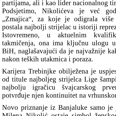
partijama, ali i kao lider nacionalnog t
Podsjetimo, Nikolićeva je već god
„Zmajica“, za koje je odigrala viš
postala najbolji strijelac u istoriji repre
Istovremeno, u aktuelnim kvalifi
takmičenja, ona ima ključnu ulogu
BiH, naglašavajući da je najvažnije ka
nakon teških utakmica i poraza.
Karijera Trebinjke obilježena je uspj
od titule najboljeg strijelca Lige šamp
najbolju igračicu švajcarskog prv
potvrđuje njen kontinuitet na vrhunsk
Novo priznanje iz Banjaluke samo je 
Milena Nikolić ostaje simbol žensko