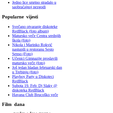
Jedno lice smrtno stradalo u
saobraćajnoj nezgodi
Popularne
vijesti
Svečano otvaranje diskoteke
RedBlack (foto album)
Matursko veče Centra srednjih
škola (foto)
Nikola i Marinko Rokvić
nastupili u restoranu Sesto
Senso (Foto)
Učenici Gimnazije proslavili
matursko veče (foto)
Još jedan hladan februarski dan
u Trebinju (foto)
Playboy Party u Diskoteci
RedBlack
Subota 19. Feb: Dj Slaky @
diskoteka RedBlack
Havana Club Brucoško veče
Film
dana