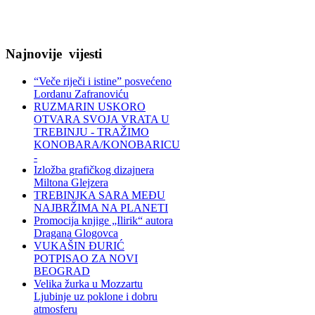
Najnovije
vijesti
“Veče riječi i istine” posvećeno
Lordanu Zafranoviću
RUZMARIN USKORO
OTVARA SVOJA VRATA U
TREBINJU - TRAŽIMO
KONOBARA/KONOBARICU
-
Izložba grafičkog dizajnera
Miltona Glejzera
TREBINЈKA SARA MEĐU
NAJBRŽIMA NA PLANETI
Promocija knjige „Ilirik“ autora
Dragana Glogovca
VUKAŠIN ĐURIĆ
POTPISAO ZA NOVI
BEOGRAD
Velika žurka u Mozzartu
Ljubinje uz poklone i dobru
atmosferu