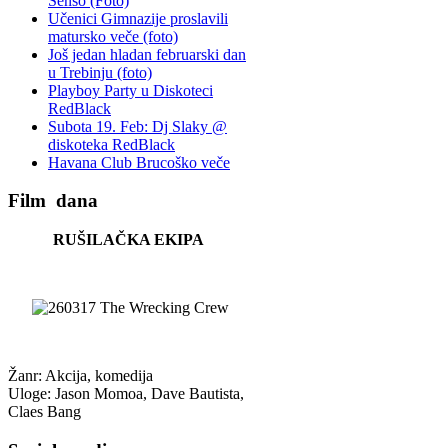
Senso (Foto)
Učenici Gimnazije proslavili
matursko veče (foto)
Još jedan hladan februarski dan
u Trebinju (foto)
Playboy Party u Diskoteci
RedBlack
Subota 19. Feb: Dj Slaky @
diskoteka RedBlack
Havana Club Brucoško veče
Film
dana
RUŠILAČKA EKIPA
Žanr: Akcija, komedija
Uloge: Jason Momoa, Dave Bautista,
Claes Bang