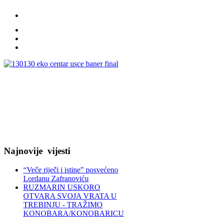
Najnovije
vijesti
“Veče riječi i istine” posvećeno
Lordanu Zafranoviću
RUZMARIN USKORO
OTVARA SVOJA VRATA U
TREBINJU - TRAŽIMO
KONOBARA/KONOBARICU