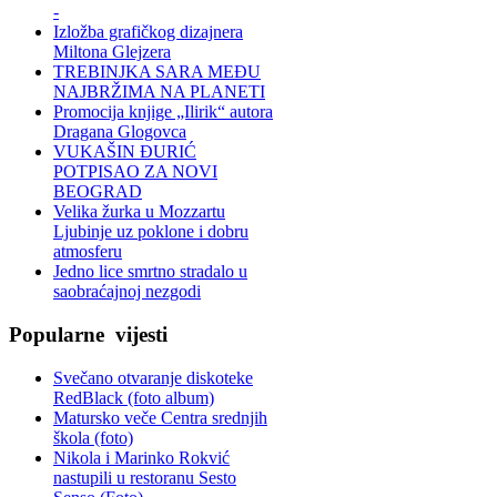
-
Izložba grafičkog dizajnera
Miltona Glejzera
TREBINЈKA SARA MEĐU
NAJBRŽIMA NA PLANETI
Promocija knjige „Ilirik“ autora
Dragana Glogovca
VUKAŠIN ĐURIĆ
POTPISAO ZA NOVI
BEOGRAD
Velika žurka u Mozzartu
Ljubinje uz poklone i dobru
atmosferu
Jedno lice smrtno stradalo u
saobraćajnoj nezgodi
Popularne
vijesti
Svečano otvaranje diskoteke
RedBlack (foto album)
Matursko veče Centra srednjih
škola (foto)
Nikola i Marinko Rokvić
nastupili u restoranu Sesto