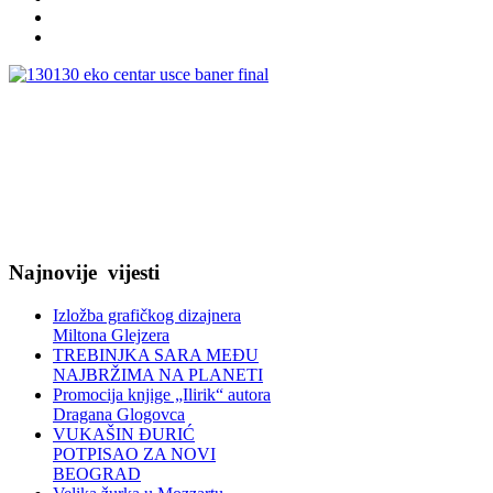
Najnovije
vijesti
Izložba grafičkog dizajnera
Miltona Glejzera
TREBINЈKA SARA MEĐU
NAJBRŽIMA NA PLANETI
Promocija knjige „Ilirik“ autora
Dragana Glogovca
VUKAŠIN ĐURIĆ
POTPISAO ZA NOVI
BEOGRAD