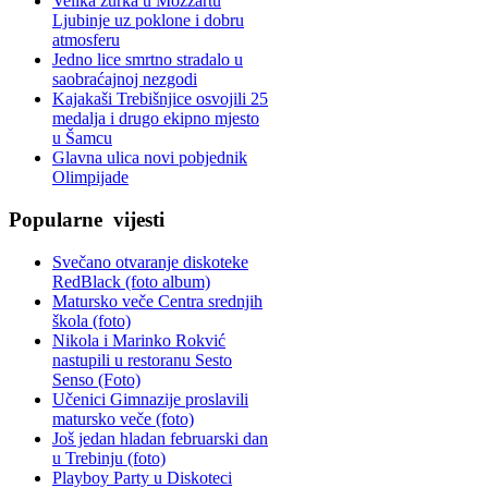
Velika žurka u Mozzartu
Ljubinje uz poklone i dobru
atmosferu
Jedno lice smrtno stradalo u
saobraćajnoj nezgodi
Kajakaši Trebišnjice osvojili 25
medalja i drugo ekipno mjesto
u Šamcu
Glavna ulica novi pobjednik
Olimpijade
Popularne
vijesti
Svečano otvaranje diskoteke
RedBlack (foto album)
Matursko veče Centra srednjih
škola (foto)
Nikola i Marinko Rokvić
nastupili u restoranu Sesto
Senso (Foto)
Učenici Gimnazije proslavili
matursko veče (foto)
Još jedan hladan februarski dan
u Trebinju (foto)
Playboy Party u Diskoteci