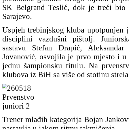
SK Belgrand Teslić, dok je treći bi
Sarajevo.
Uspjeh trebinjskog kluba upotpunjen j
disciplini vazdušni pištolj. Junior
sastavu Stefan Drapić, Aleksandar
Jovanović, osvojila je prvo mjesto i u 
jednu šampionsku titulu. Na prvenst
klubova iz BiH sa više od stotinu strela
Trener mlađih kategorija Bojan Jankovi
nastavlja u jakom ritmu takmičenja.