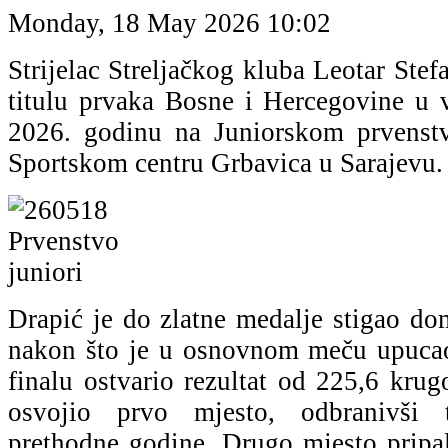
Monday, 18 May 2026 10:02
Strijelac Streljačkog kluba Leotar Stef
titulu prvaka Bosne i Hercegovine u
2026. godinu na Juniorskom prvens
Sportskom centru Grbavica u Sarajevu.
Drapić je do zlatne medalje stigao d
nakon što je u osnovnom meču upucao
finalu ostvario rezultat od 225,6 krug
osvojio prvo mjesto, odbranivši 
prethodne godine. Drugo mjesto pripal