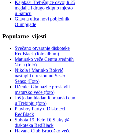
Kajakaši Trebišnjice osvojili 25
medalja i drugo ekipno mjesto
u Šamcu
Glavna ulica novi pobjednik
Olimpijade
Popularne
vijesti
Svečano otvaranje diskoteke
RedBlack (foto album)
Matursko veče Centra srednjih
škola (foto)
Nikola i Marinko Rokvić
nastupili u restoranu Sesto
Senso (Foto)
Učenici Gimnazije proslavili
matursko veče (foto)
Još jedan hladan februarski dan
u Trebinju (foto)
Playboy Party u Diskoteci
RedBlack
Subota 19. Feb: Dj Slaky @
diskoteka RedBlack
Havana Club Brucoško veče