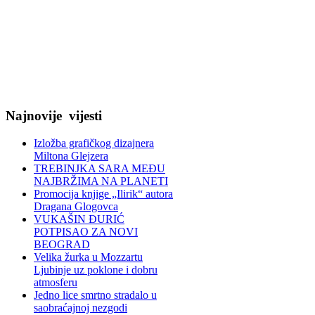
Najnovije
vijesti
Izložba grafičkog dizajnera
Miltona Glejzera
TREBINЈKA SARA MEĐU
NAJBRŽIMA NA PLANETI
Promocija knjige „Ilirik“ autora
Dragana Glogovca
VUKAŠIN ĐURIĆ
POTPISAO ZA NOVI
BEOGRAD
Velika žurka u Mozzartu
Ljubinje uz poklone i dobru
atmosferu
Jedno lice smrtno stradalo u
saobraćajnoj nezgodi